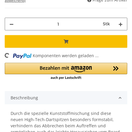
abweichend)
Stk
oading...
Komponenten werden geladen ...
Beschreibung
Durch die spezielle Kunststoffmischung sind diese
neuen High-Tech-Dartspitzen besonders formstabil,
verhindern das Abbrechen beim Auftreffen und
ermöglichen auch das leichte Herausziehen vom Board.