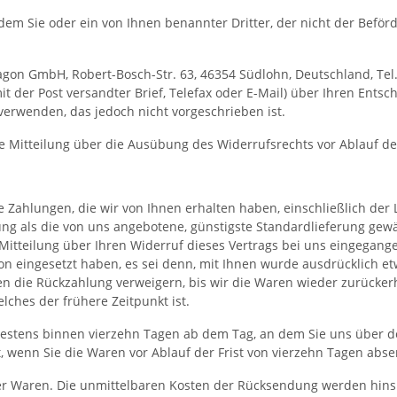
dem Sie oder ein von Ihnen benannter Dritter, der nicht der Beför
gon GmbH, Robert-Bosch-Str. 63, 46354 Südlohn, Deutschland, Tel.
mit der Post versandter Brief, Telefax oder E-Mail) über Ihren Entsc
erwenden, das jedoch nicht vorgeschrieben ist.
die Mitteilung über die Ausübung des Widerrufsrechts vor Ablauf d
 Zahlungen, die wir von Ihnen erhalten haben, einschließlich der 
rung als die von uns angebotene, günstigste Standardlieferung gew
itteilung über Ihren Widerruf dieses Vertrags bei uns eingegange
ion eingesetzt haben, es sei denn, mit Ihnen wurde ausdrücklich e
n die Rückzahlung verweigern, bis wir die Waren wieder zurücker
ches der frühere Zeitpunkt ist.
testens binnen vierzehn Tagen ab dem Tag, an dem Sie uns über de
, wenn Sie die Waren vor Ablauf der Frist von vierzehn Tagen abs
r Waren. Die unmittelbaren Kosten der Rücksendung werden hinsic