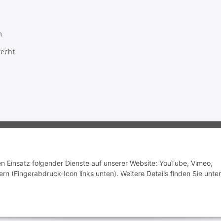
m
recht
ragon GmbH - Robert-Bosch-Str. 63 - 46354 Südlohn
den Einsatz folgender Dienste auf unserer Website: YouTube, Vimeo,
rn (Fingerabdruck-Icon links unten). Weitere Details finden Sie unter