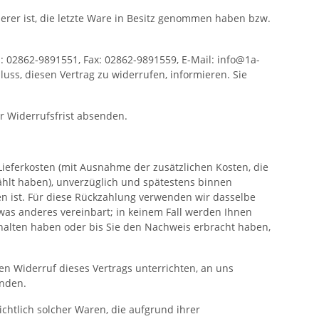
derer ist, die letzte Ware in Besitz genommen haben bzw.
: 02862-9891551, Fax: 02862-9891559, E-Mail: info@1a-
hluss, diesen Vertrag zu widerrufen, informieren. Sie
er Widerrufsfrist absenden.
Lieferkosten (mit Ausnahme der zusätzlichen Kosten, die
ählt haben), unverzüglich und spätestens binnen
n ist. Für diese Rückzahlung verwenden wir dasselbe
twas anderes vereinbart; in keinem Fall werden Ihnen
halten haben oder bis Sie den Nachweis erbracht haben,
n Widerruf dieses Vertrags unterrichten, an uns
enden.
htlich solcher Waren, die aufgrund ihrer