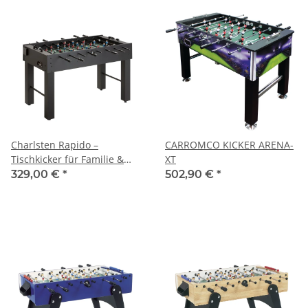
Charlsten Rapido –
CARROMCO KICKER ARENA-
Tischkicker für Familie &
XT
Freizeit
329,00 €
*
502,90 €
*