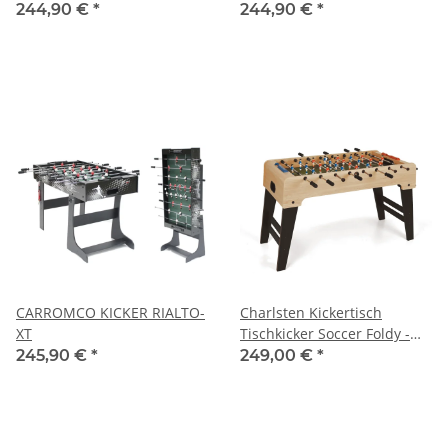
244,90 €
*
244,90 €
*
CARROMCO KICKER RIALTO-
Charlsten Kickertisch
XT
Tischkicker Soccer Foldy -
zusammenklappbar
245,90 €
*
249,00 €
*