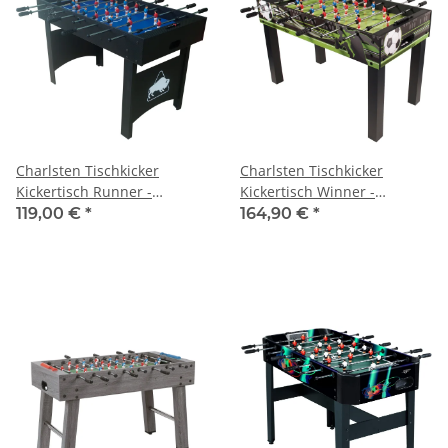
Charlsten Tischkicker
Charlsten Tischkicker
Kickertisch Runner -
Kickertisch Winner -
Kompakte Größe und
Sportlich, ideal für Kinder
119,00 €
*
164,90 €
*
modernes Design