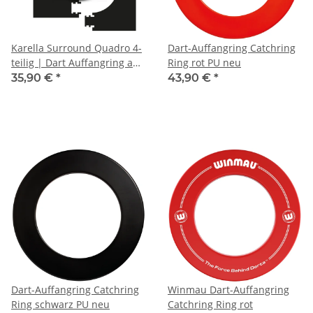
Karella Surround Quadro 4-
Dart-Auffangring Catchring
teilig | Dart Auffangring aus
Ring rot PU neu
EVA-Schaum für
35,90 €
*
43,90 €
*
Turnierboards
Dart-Auffangring Catchring
Winmau Dart-Auffangring
Ring schwarz PU neu
Catchring Ring rot