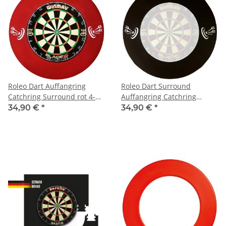
Roleo Dart Auffangring
Roleo Dart Surround
Catchring Surround rot 4-
Auffangring Catchring
teilig, neues Design
schwarz 4-teilig, neues
34,90 €
*
34,90 €
*
Design