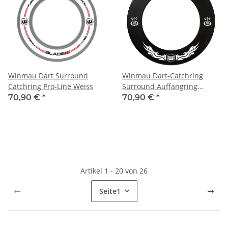
Winmau Dart Surround
Winmau Dart-Catchring
Catchring Pro-Line Weiss
Surround Auffangring
XTREME
70,90 €
*
70,90 €
*
Artikel 1 - 20 von 26
Seite
1