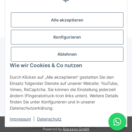
Alle akzeptieren
Konfigurieren
Ablehnen
Informationen
Wie wir Cookies & Co nutzen
Gesetzliche Informationen
Durch Klicken auf „Alle akzeptieren“ gestatten Sie den
Einsatz folgender Dienste auf unserer Website: YouTube,
Vimeo, ReCaptcha. Sie können die Einstellung jederzeit
ändern (Fingerabdruck-Icon links unten). Weitere Details
Vertrag widerrufen
finden Sie unter
Konfigurieren
und in unserer
Datenschutzerklärung
.
* Alle Preise inkl. gesetzlicher USt., zzgl.
Versand
Impressum
|
Datenschutz
© Rotragon GmbH - Robert-Bosch-Str. 63 - 46354 Südlohn
Powered by
Rotragon GmbH