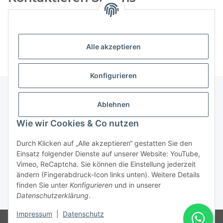
Sie haben Fragen oder wünschen eine Beratung? Rufen Sie
uns an unter
02862-9891551
oder schreiben Sie an
info@1a-
sports.de
. Wir helfen Ihnen gerne weiter!
Alle akzeptieren
Konfigurieren
Ablehnen
Informationen
Wie wir Cookies & Co nutzen
Gesetzliche Informationen
Durch Klicken auf „Alle akzeptieren“ gestatten Sie den
Einsatz folgender Dienste auf unserer Website: YouTube,
Vimeo, ReCaptcha. Sie können die Einstellung jederzeit
ändern (Fingerabdruck-Icon links unten). Weitere Details
Vertrag widerrufen
finden Sie unter
Konfigurieren
und in unserer
Datenschutzerklärung
.
* Alle Preise inkl. gesetzlicher USt., zzgl.
Versand
Impressum
|
Datenschutz
© Rotragon GmbH - Robert-Bosch-Str. 63 - 46354 Südlohn