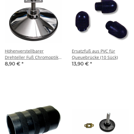
Höhenverstellbarer
Ersatzfuß aus PVC für
Drehteller Fuß Chromoptik
Queuebrücke (10 Sück)
inkl. Gewindeplatte
8,90 €
*
13,90 €
*