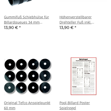
Gummifuß Schiebhülse für
Höhenverstellbarer
Billardqueues 34 mm
Drehteller Fuß inkl.
Durchmesser
Gewindeplatte - Version 02
13,90 €
*
13,90 €
*
Original Tefco Anspielpunkt
Pool-Billard Poster
60 mm
Spielregel