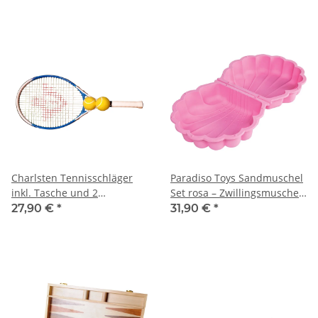
Charlsten Tennisschläger
Paradiso Toys Sandmuschel
inkl. Tasche und 2
Set rosa – Zwillingsmuschel
Tennisbälle
als Sandkasten &
27,90 €
*
31,90 €
*
Planschbecken