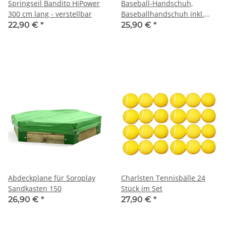
Springseil Bandito HiPower
Baseball-Handschuh,
300 cm lang - verstellbar
Baseballhandschuh inkl.
Ball, neu
22,90 €
*
25,90 €
*
Abdeckplane für Soroplay
Charlsten Tennisbälle 24
Sandkasten 150
Stück im Set
26,90 €
*
27,90 €
*