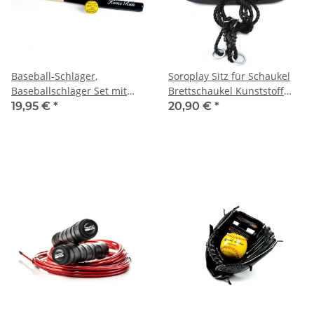
Baseball-Schläger,
Soroplay Sitz für Schaukel
Baseballschläger Set mit
Brettschaukel Kunststoff
Ball, neu
verschiedene Farben
19,95 €
*
20,90 €
*