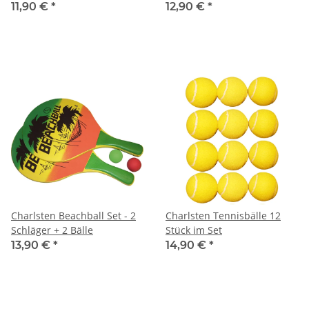
Schwarz/Blau
11,90 €
*
12,90 €
*
Charlsten Beachball Set - 2
Charlsten Tennisbälle 12
Schläger + 2 Bälle
Stück im Set
13,90 €
*
14,90 €
*