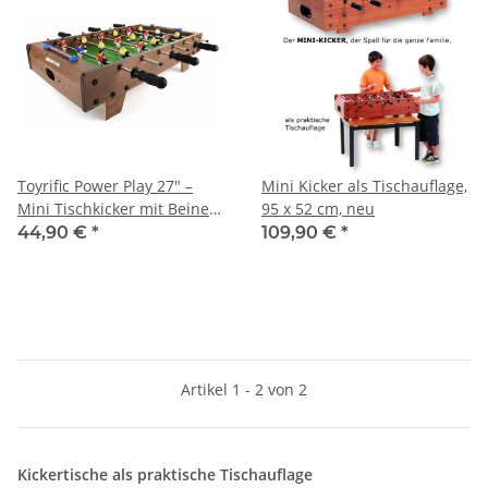
Toyrific Power Play 27" –
Mini Kicker als Tischauflage,
Mini Tischkicker mit Beinen
95 x 52 cm, neu
für Kinder
44,90 €
*
109,90 €
*
Artikel 1 - 2 von 2
Kickertische als praktische Tischauflage