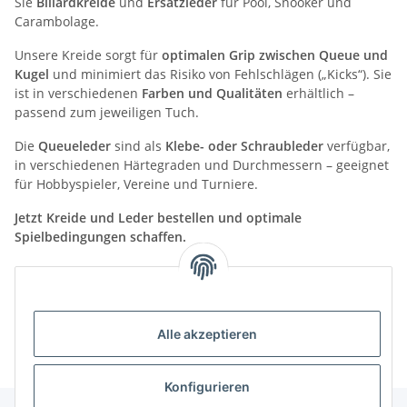
Sie
Billardkreide
und
Ersatzleder
für Pool, Snooker und
Carambolage.
Unsere Kreide sorgt für
optimalen Grip zwischen Queue und
Kugel
und minimiert das Risiko von Fehlschlägen („Kicks“). Sie
ist in verschiedenen
Farben und Qualitäten
erhältlich –
passend zum jeweiligen Tuch.
Die
Queueleder
sind als
Klebe- oder Schraubleder
verfügbar,
in verschiedenen Härtegraden und Durchmessern – geeignet
für Hobbyspieler, Vereine und Turniere.
Jetzt Kreide und Leder bestellen und optimale
Spielbedingungen schaffen.
Kategorien
Alle akzeptieren
Konfigurieren