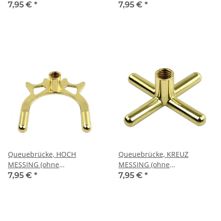
Kreuz
Brückenqueue)
7,95 €
*
7,95 €
*
Queuebrücke, HOCH
Queuebrücke, KREUZ
MESSING (ohne
MESSING (ohne
Brückenqueue)
Brückenqueue)
7,95 €
*
7,95 €
*