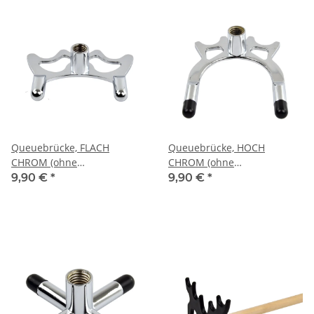
Queuebrücke, FLACH
Queuebrücke, HOCH
CHROM (ohne
CHROM (ohne
Brückenqueue)
Brückenqueue)
9,90 €
*
9,90 €
*