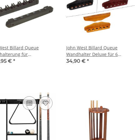
West Billard Queue
John West Billard Queue
alterung für
Wandhalter Deluxe für 6
rdqueues
Queues - Ahornholz
,95 €
*
34,90 €
*