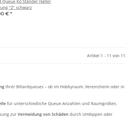
rd Queue Kö Ständer Halter
rung "Z" schwarz
00 €
*
Artikel 1 - 11 von 11
ung
Ihrer Billardqueues – ob im Hobbyraum, Vereinsheim oder in
lle
für unterschiedliche Queue-Anzahlen und Raumgrößen.
ösung zur
Vermeidung von Schäden
durch Umkippen oder