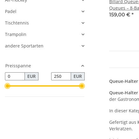
Billard Queue
Queues – 8-Ba
Padel
159,00 €
*
Tischtennis
Trampolin
andere Sportarten
Preisspanne
EUR
EUR
Queue-Halter 
Queue-Halter
der Gastronom
In dieser Kate
Gefertigt aus
Verkratzen.