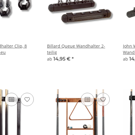
alter Clip, 8
Billard Queue Wandhalter 2-
John 
neu
teilig
Wandh
Billa
ab
14,95 €
*
ab
14