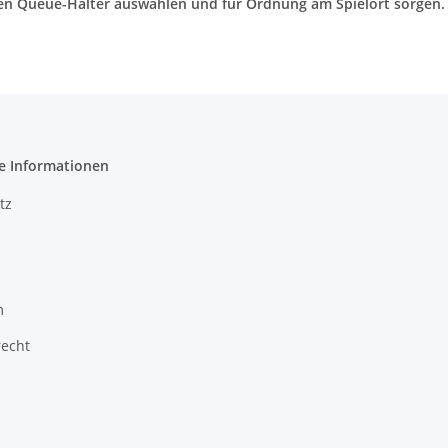
en Queue-Halter auswählen und für Ordnung am Spielort sorgen.
e Informationen
tz
m
recht