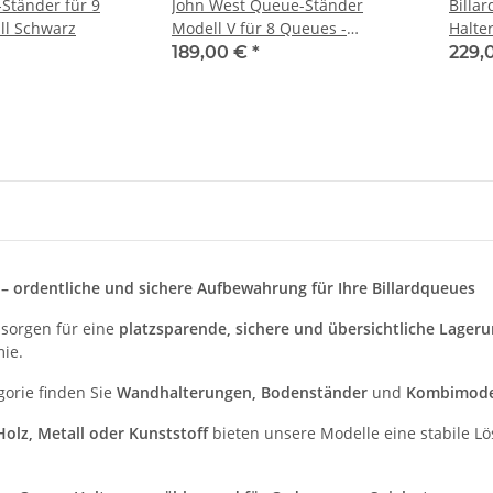
-Ständer für 9
John West Queue-Ständer
Billa
ll Schwarz
Modell V für 8 Queues -
Halte
Modernes Design
189,00 €
*
229,
– ordentliche und sichere Aufbewahrung für Ihre Billardqueues
sorgen für eine
platzsparende, sichere und übersichtliche Lager
ie.
gorie finden Sie
Wandhalterungen, Bodenständer
und
Kombimode
Holz, Metall oder Kunststoff
bieten unsere Modelle eine stabile L