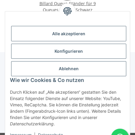
Billard Queue-Ständer für 9
Queues – 8-Ball Schwarz
159,00 €
*
Alle akzeptieren
Konfigurieren
Ablehnen
Informationen
Wie wir Cookies & Co nutzen
Gesetzliche Informationen
Durch Klicken auf „Alle akzeptieren“ gestatten Sie den
Einsatz folgender Dienste auf unserer Website: YouTube,
Vimeo, ReCaptcha. Sie können die Einstellung jederzeit
ändern (Fingerabdruck-Icon links unten). Weitere Details
Vertrag widerrufen
finden Sie unter
Konfigurieren
und in unserer
Datenschutzerklärung
.
* Alle Preise inkl. gesetzlicher USt., zzgl.
Versand
Impressum
|
Datenschutz