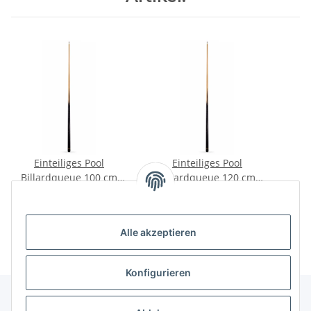
Einteiliges Pool
Einteiliges Pool
Billardqueue 100 cm
Billardqueue 120 cm
lang von John West
lang von John West
B
19,90 €
*
21,90 €
*
A
Tria
Alle akzeptieren
Konfigurieren