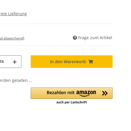
reie Lieferung
Frage zum Artikel
nd abweichend)
tk
In den Warenkorb
den geladen ...