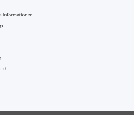
e Informationen
tz
m
recht
ragon GmbH - Robert-Bosch-Str. 63 - 46354 Südlohn