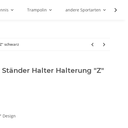
ennis
Trampolin
andere Sportarten
Son
"Z" schwarz
 Ständer Halter Halterung "Z"
" Design