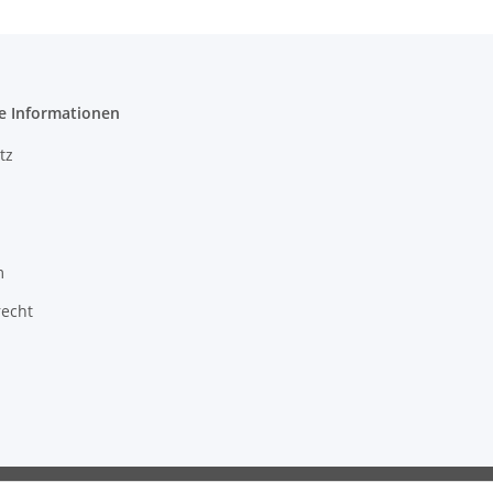
e Informationen
tz
m
recht