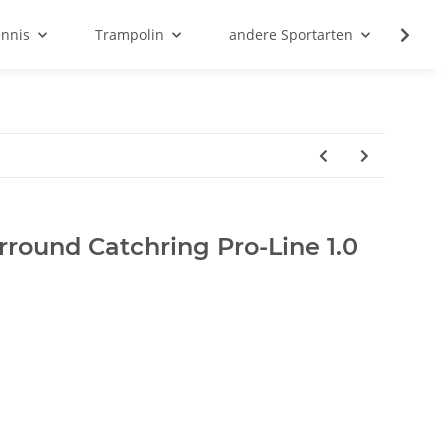
ennis
Trampolin
andere Sportarten
Son
round Catchring Pro-Line 1.0