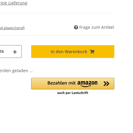
reie Lieferung
Frage zum Artikel
nd abweichend)
tk
In den Warenkorb
den geladen ...