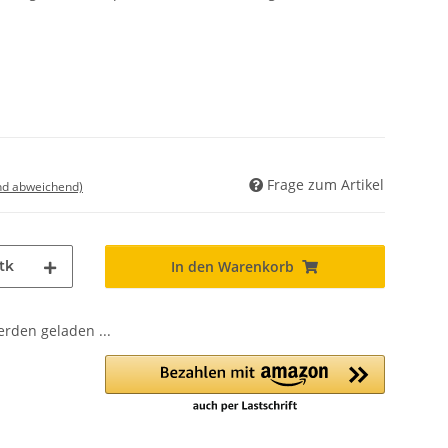
Frage zum Artikel
nd abweichend)
tk
In den Warenkorb
den geladen ...