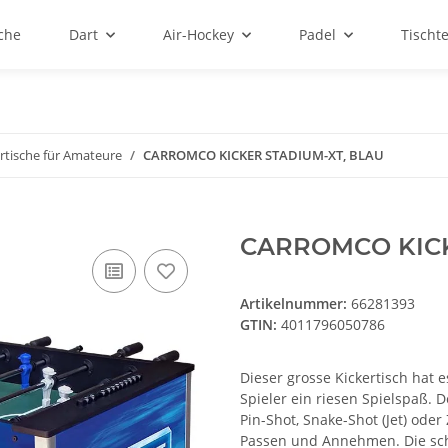
sche
Dart
Air-Hockey
Padel
Tischt
rtische für Amateure
CARROMCO KICKER STADIUM-XT, BLAU
CARROMCO KICK
Artikelnummer:
66281393
GTIN:
4011796050786
Dieser grosse Kickertisch hat e
Spieler ein riesen Spielspaß. 
Pin-Shot, Snake-Shot (Jet) oder
Passen und Annehmen. Die sch