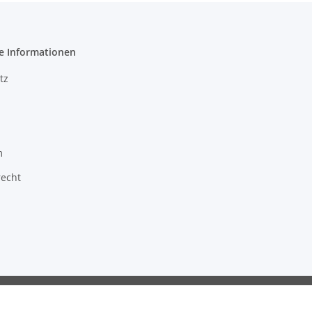
e Informationen
tz
m
recht
ragon GmbH - Robert-Bosch-Str. 63 - 46354 Südlohn