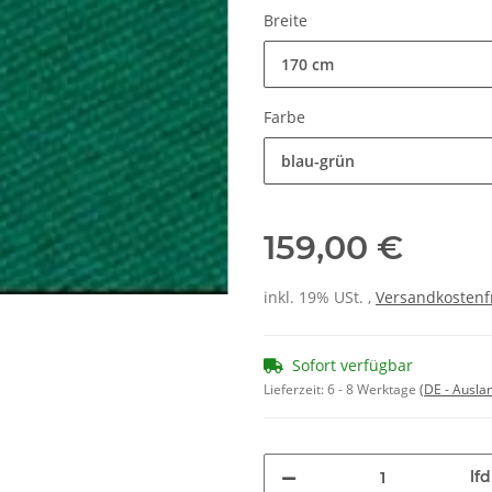
Breite
170 cm
Farbe
blau-grün
159,00 €
inkl. 19% USt. ,
Versandkostenf
Sofort verfügbar
Lieferzeit:
6 - 8 Werktage
(DE - Ausla
lf