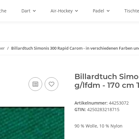
sche
Dart
Air-Hockey
Padel
Tischt
her
Billardtuch Simonis 300 Rapid Carom - in verschiedenen Farben un
Billardtuch Simo
g/lfdm - 170 cm 
Artikelnummer:
44253072
GTIN:
4250283218715
90 % Wolle, 10 % Nylon