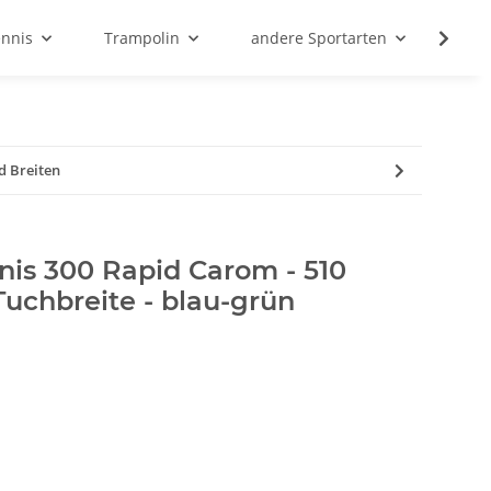
ennis
Trampolin
andere Sportarten
Son
d Breiten
nis 300 Rapid Carom - 510
Tuchbreite - blau-grün