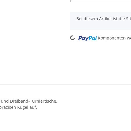
x
Bei diesem Artikel ist die Stü
Loading...
Komponenten wer
- und Dreiband-Turniertische.
präzisen Kugellauf.