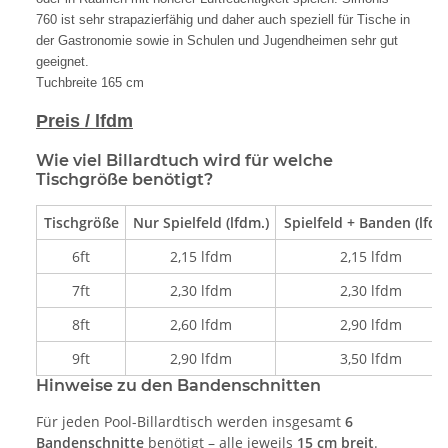
760 ist sehr strapazierfähig und daher auch speziell für Tische in
der Gastronomie sowie in Schulen und Jugendheimen sehr gut
geeignet.
Tuchbreite 165 cm
Preis / lfdm
Wie viel Billardtuch wird für welche
Tischgröße benötigt?
Tischgröße
Nur Spielfeld (lfdm.)
Spielfeld + Banden (lfdm
6ft
2,15 lfdm
2,15 lfdm
7ft
2,30 lfdm
2,30 lfdm
8ft
2,60 lfdm
2,90 lfdm
9ft
2,90 lfdm
3,50 lfdm
Hinweise zu den Bandenschnitten
Für jeden Pool-Billardtisch werden insgesamt
6
Bandenschnitte
benötigt – alle jeweils
15 cm breit
.