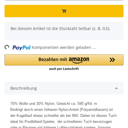
x
Bei diesem Artikel ist die Stückzahl teilbar (z. B. 0,5).
ng...
Komponenten werden geladen ...
Beschreibung
70% Wolle und 30% Nylon, Gewicht ca. 590 g/lfd. m
Bedingt durch einen höheren Nylon-Anteil (Polyamidfasern) ist
der Kugellauf etwas schneller als bei 860. Daher ist dieses Tuch
ideal für Poolbillard-Spieler, die schnelleres Tuch bevorzugen
oder in Räumen mit höherer Luftfeuchtigkeit spielen. Simonis