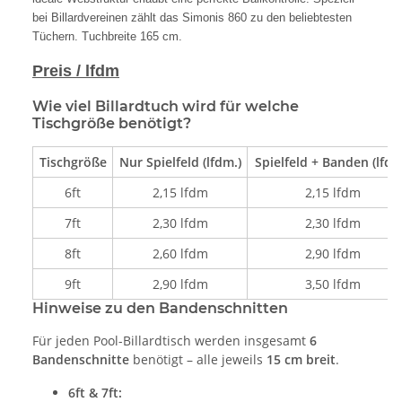
bei Billardvereinen zählt das Simonis 860 zu den beliebtesten
Tüchern. Tuchbreite 165 cm.
Preis / lfdm
Wie viel Billardtuch wird für welche
Tischgröße benötigt?
Tischgröße
Nur Spielfeld (lfdm.)
Spielfeld + Banden (lfdm
6ft
2,15 lfdm
2,15 lfdm
7ft
2,30 lfdm
2,30 lfdm
8ft
2,60 lfdm
2,90 lfdm
9ft
2,90 lfdm
3,50 lfdm
Hinweise zu den Bandenschnitten
Für jeden Pool-Billardtisch werden insgesamt
6
Bandenschnitte
benötigt – alle jeweils
15 cm breit
.
6ft & 7ft: