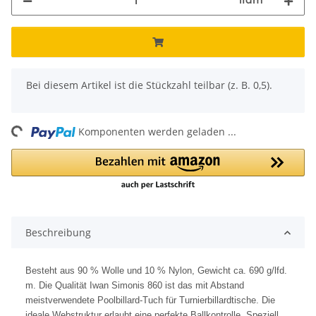
lfdm
x
Bei diesem Artikel ist die Stückzahl teilbar (z. B. 0,5).
ng...
Komponenten werden geladen ...
Beschreibung
Besteht aus 90 % Wolle und 10 % Nylon, Gewicht ca. 690 g/lfd.
m. Die Qualität Iwan Simonis 860 ist das mit Abstand
meistverwendete Poolbillard-Tuch für Turnierbillardtische. Die
ideale Webstruktur erlaubt eine perfekte Ballkontrolle. Speziell