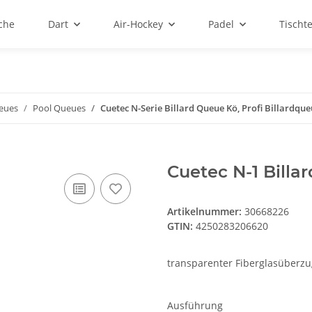
sche
Dart
Air-Hockey
Padel
Tischt
ueues
Pool Queues
Cuetec N-Serie Billard Queue Kö, Profi Billardqu
Cuetec N-1 Billa
Artikelnummer:
30668226
GTIN:
4250283206620
transparenter Fiberglasüberz
Ausführung