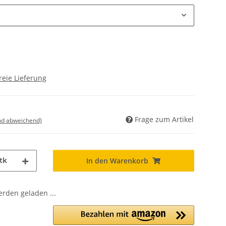
reie Lieferung
Frage zum Artikel
nd abweichend)
tk
In den Warenkorb
den geladen ...