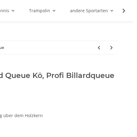
ennis
Trampolin
andere Sportarten
Son
eue
rd Queue Kö, Profi Billardqueue
ug über dem Holzkern