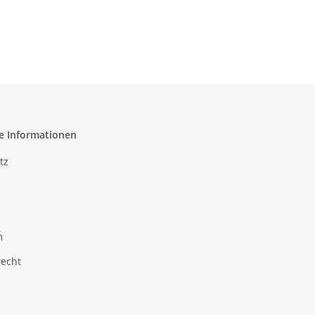
e Informationen
tz
m
recht