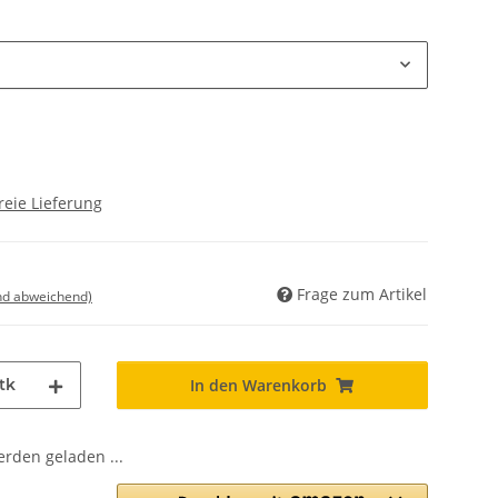
reie Lieferung
Frage zum Artikel
nd abweichend)
tk
In den Warenkorb
den geladen ...