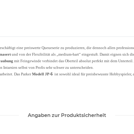
eschäftigt eine preiswerte Queueserie zu produzieren, die dennoch allen professione
emasert
und von der Flexibilität als „medium-hart“ eingestuft. Damit eignen sich di
hraubung
mit Feingewinde verbindet das Oberteil absolut perfekt mit dem Unterteil
Intarsien selbst von Profis sehr schwer zu unterscheiden.
arbeitet. Das Parker
Modell JP-
6
ist sowohl ideal für preisbewusste Hobbyspieler, 
Angaben zur Produktsicherheit