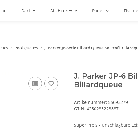
sche
Dart
Air-Hockey
Padel
Tischt
ueues
Pool Queues
J. Parker JP-Serie Billard Queue Kö Profi Billardq
J. Parker JP-6 Bi
Billardqueue
Artikelnummer:
55693279
GTIN:
4250283223887
Super Preis - Unschlagbare Le