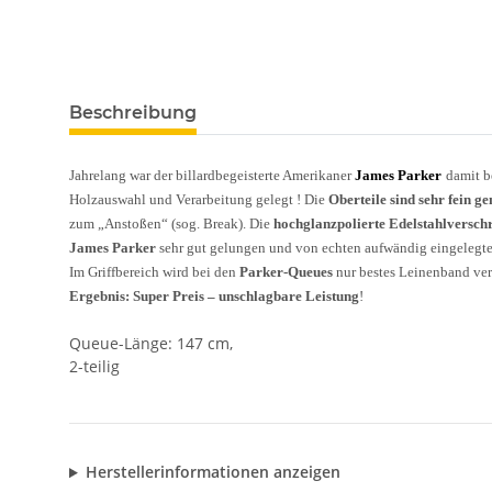
Beschreibung
Jahrelang war der billardbegeisterte Amerikaner
James Parker
damit b
Holzauswahl und Verarbeitung gelegt ! Die
Oberteile sind sehr fein g
zum „Anstoßen“ (sog. Break). Die
hochglanzpolierte Edelstahlversc
James Parker
sehr gut gelungen und von echten aufwändig eingelegten 
Im Griffbereich wird bei den
Parker-Queues
nur bestes Leinenband ver
Ergebnis: Super Preis – unschlagbare Leistung
!
Queue-Länge: 147 cm,
2-teilig
Herstellerinformationen anzeigen