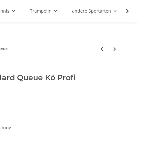
ennis
Trampolin
andere Sportarten
Son
ueue
llard Queue Kö Profi
istung