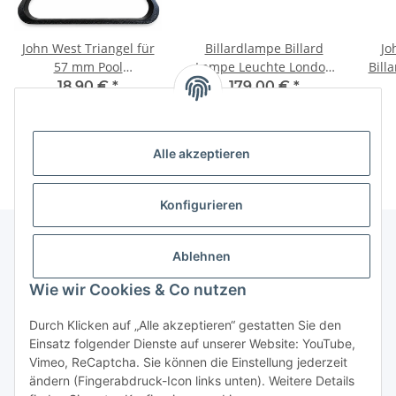
John West Triangel für
Billardlampe Billard
Jo
57 mm Pool
Lampe Leuchte London
Bill
Billardkugeln Holz
messing
4 i
18,90 €
*
179,00 €
*
Schwarz
Alle akzeptieren
Konfigurieren
Ablehnen
Informationen
Wie wir Cookies & Co nutzen
Gesetzliche Informationen
Durch Klicken auf „Alle akzeptieren“ gestatten Sie den
Einsatz folgender Dienste auf unserer Website: YouTube,
Vimeo, ReCaptcha. Sie können die Einstellung jederzeit
ändern (Fingerabdruck-Icon links unten). Weitere Details
Vertrag widerrufen