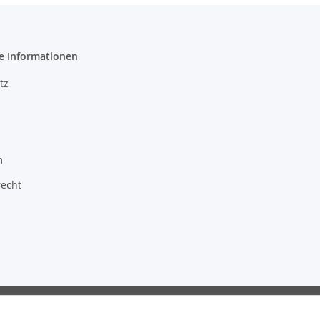
e Informationen
tz
m
recht
ragon GmbH - Robert-Bosch-Str. 63 - 46354 Südlohn