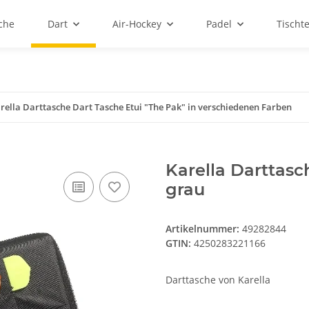
sche
Dart
Air-Hockey
Padel
Tischt
rella Darttasche Dart Tasche Etui "The Pak" in verschiedenen Farben
Karella Darttasc
grau
Artikelnummer:
49282844
GTIN:
4250283221166
Darttasche von Karella