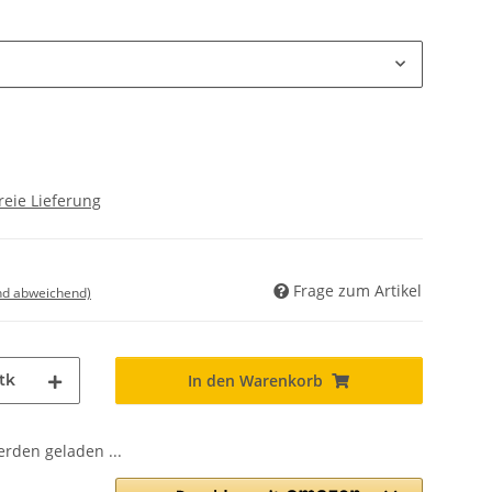
reie Lieferung
Frage zum Artikel
nd abweichend)
tk
In den Warenkorb
den geladen ...