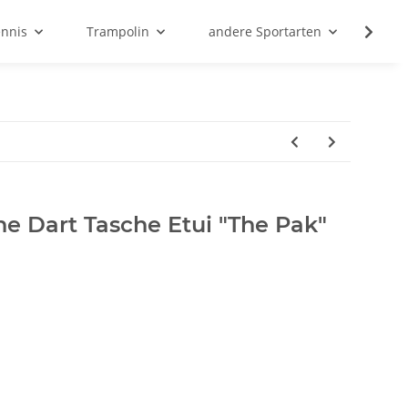
ennis
Trampolin
andere Sportarten
Son
he Dart Tasche Etui "The Pak"