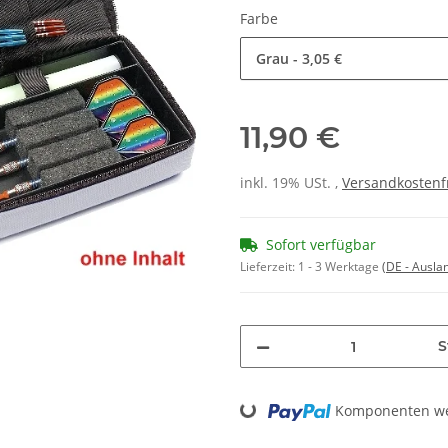
Farbe
Grau
- 3,05 €
11,90 €
inkl. 19% USt. ,
Versandkostenf
Sofort verfügbar
Lieferzeit:
1 - 3 Werktage
(DE - Ausla
S
Komponenten wer
Loading...