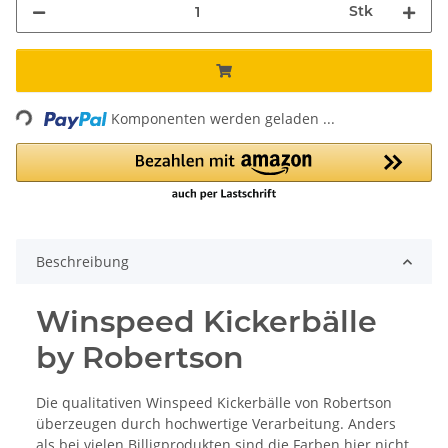
Stk
ding...
Komponenten werden geladen ...
Beschreibung
Winspeed Kickerbälle
by Robertson
Die qualitativen Winspeed Kickerbälle von Robertson
überzeugen durch hochwertige Verarbeitung. Anders
als bei vielen Billigprodukten sind die Farben hier nicht