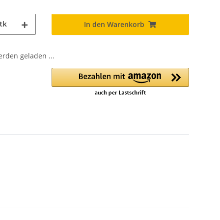
tk
In den Warenkorb
den geladen ...