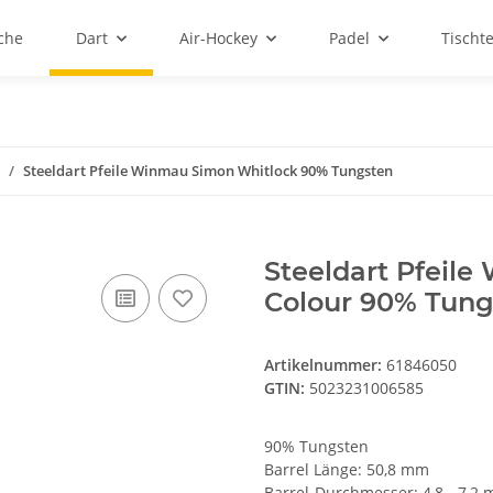
sche
Dart
Air-Hockey
Padel
Tischt
Steeldart Pfeile Winmau Simon Whitlock 90% Tungsten
Steeldart Pfeile
Colour 90% Tung
Artikelnummer:
61846050
GTIN:
5023231006585
90% Tungsten
Barrel Länge: 50,8 mm
Barrel-Durchmesser: 4,8 - 7,2