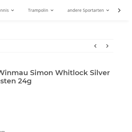
ennis
Trampolin
andere Sportarten
Son
 Winmau Simon Whitlock Silver
sten 24g
 mm