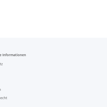
e Informationen
tz
m
recht