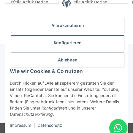
Pfeile Keltik Darian
Pfeile Keltik Darian
Rainbow - 90% Tungsten
Silver - 90% Tungsten
104,90 €
*
89,90 €
*
Alle akzeptieren
Konfigurieren
Ablehnen
Informationen
Wie wir Cookies & Co nutzen
Gesetzliche Informationen
Durch Klicken auf „Alle akzeptieren“ gestatten Sie den
Einsatz folgender Dienste auf unserer Website: YouTube,
Vimeo, ReCaptcha. Sie können die Einstellung jederzeit
ändern (Fingerabdruck-Icon links unten). Weitere Details
Vertrag widerrufen
finden Sie unter
Konfigurieren
und in unserer
Datenschutzerklärung
.
* Alle Preise inkl. gesetzlicher USt., zzgl.
Versand
Impressum
|
Datenschutz
© Rotragon GmbH - Robert-Bosch-Str. 63 - 46354 Südlohn