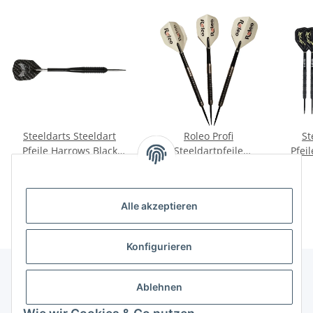
Steeldarts Steeldart
Roleo Profi
St
Pfeile Harrows Black
Steeldartpfeile
Pfeil
Arrow 20g bis 23g
Professional - 90%
18,90 €
*
38,90 €
*
Tungsten - 3er Set 18g -
24g
Alle akzeptieren
Konfigurieren
Ablehnen
Informationen