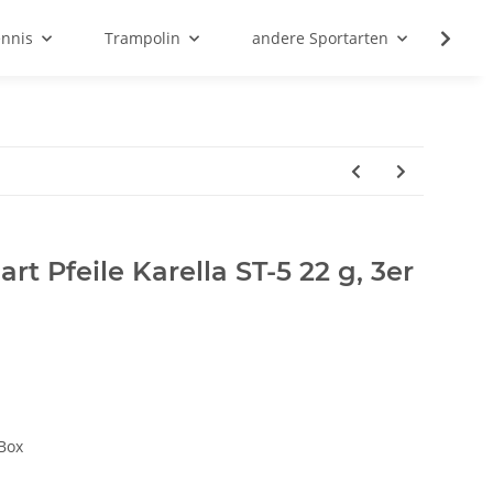
ennis
Trampolin
andere Sportarten
Son
art Pfeile Karella ST-5 22 g, 3er
 Box