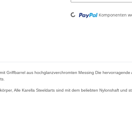
Loading...
Komponenten wer
rt mit Griffbarrel aus hochglanzverchromten Messing Die hervorragend
ts.
örper, Alle Karella Steeldarts sind mit dem beliebten Nylonshaft und s