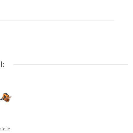
l:
pfeile