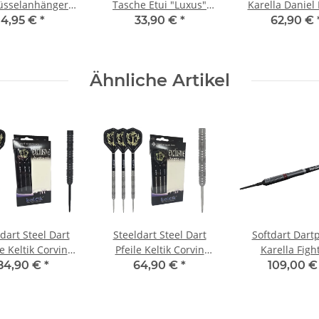
üsselanhänger
Tasche Etui "Luxus"
Karella Daniel 
Dartboard
silber/alu
90% Tungsten,
4,95 €
*
33,90 €
*
62,90 €
Ähnliche Artikel
dart Steel Dart
Steeldart Steel Dart
Softdart Dartp
le Keltik Corvin
Pfeile Keltik Corvin
Karella Fight
 - 90% Tungsten
Silver - 90% Tungsten
schwarz, 90% T
84,90 €
*
64,90 €
*
109,00 