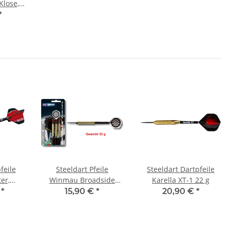
Klose,
 22 g
*
feile
Steeldart Pfeile
Steeldart Dartpfeile
er,
Winmau Broadside
Karella XT-1 22 g
ungsten
Brass 22 g - 3er Set
€
*
15,90 €
*
20,90 €
*