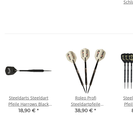
Schl
Steeldarts Steeldart
Roleo Profi
Steel
Pfeile Harrows Black
Steeldartpfeile
Pfei
Arrow 20g bis 23g
Professional - 90%
Black
18,90 €
*
38,90 €
*
Tungsten - 3er Set 18g -
24g