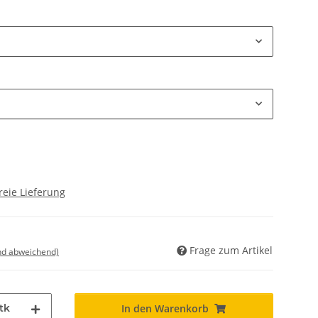
reie Lieferung
Frage zum Artikel
nd abweichend)
tk
In den Warenkorb