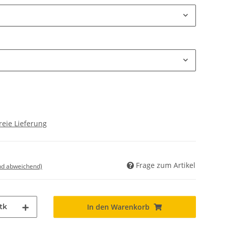
reie Lieferung
Frage zum Artikel
nd abweichend)
tk
In den Warenkorb