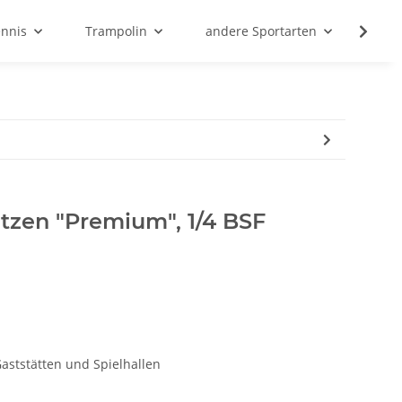
ennis
Trampolin
andere Sportarten
Son
itzen "Premium", 1/4 BSF
Gaststätten und Spielhallen