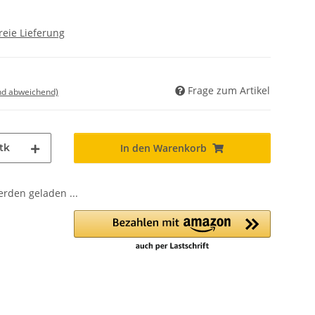
reie Lieferung
Frage zum Artikel
nd abweichend)
tk
In den Warenkorb
den geladen ...