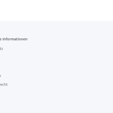
e Informationen
tz
m
recht