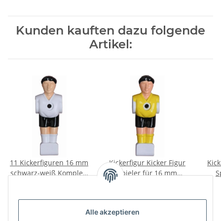
Kunden kauften dazu folgende
Artikel:
11 Kickerfiguren 16 mm
Kickerfigur Kicker Figur
Kick
schwarz-weiß Komplett
Spieler für 16 mm
S
Set
Stangen gelb-schwarz
St
23,90 €
*
1,50 €
*
Alle akzeptieren