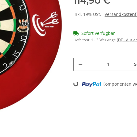
114,90 €
inkl. 19% USt. ,
Versandkostenf
Sofort verfügbar
Lieferzeit:
1 - 3 Werktage
(DE - Ausla
S
Loading...
Komponenten wer