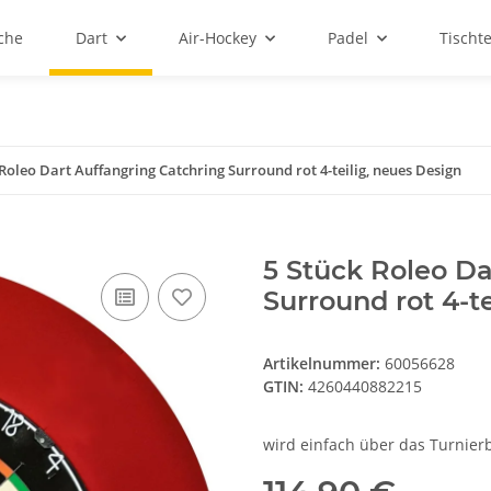
sche
Dart
Air-Hockey
Padel
Tischt
 Roleo Dart Auffangring Catchring Surround rot 4-teilig, neues Design
5 Stück Roleo Da
Surround rot 4-t
Artikelnummer:
60056628
GTIN:
4260440882215
wird einfach über das Turnier