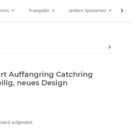
ennis
Trampolin
andere Sportarten
Son
rt Auffangring Catchring
eilig, neues Design
board aufgesetzt.