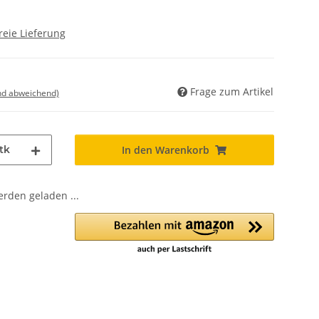
reie Lieferung
Frage zum Artikel
nd abweichend)
tk
In den Warenkorb
den geladen ...