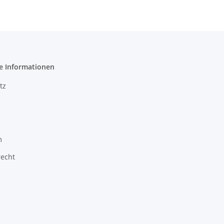
e Informationen
tz
m
recht