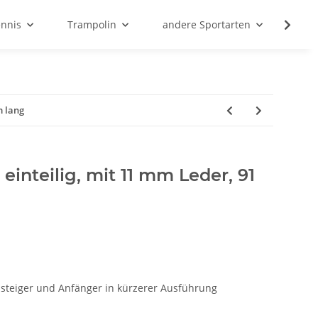
ennis
Trampolin
andere Sportarten
Son
m lang
einteilig, mit 11 mm Leder, 91
insteiger und Anfänger in kürzerer Ausführung