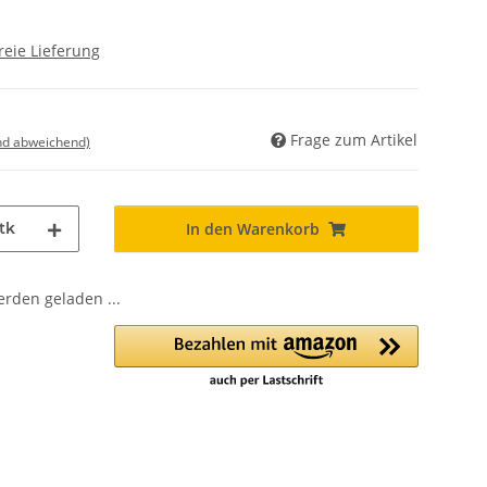
reie Lieferung
Frage zum Artikel
nd abweichend)
tk
In den Warenkorb
den geladen ...