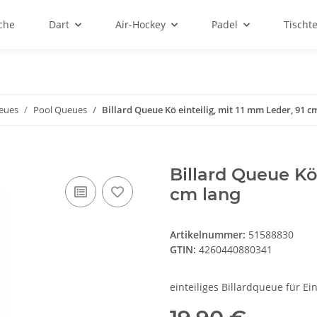
sche
Dart
Air-Hockey
Padel
Tischt
ueues
Pool Queues
Billard Queue Kö einteilig, mit 11 mm Leder, 91 c
Billard Queue Kö 
cm lang
Artikelnummer:
51588830
GTIN:
4260440880341
einteiliges Billardqueue für E