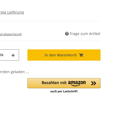
reie Lieferung
Frage zum Artikel
nd abweichend)
tk
In den Warenkorb
den geladen ...