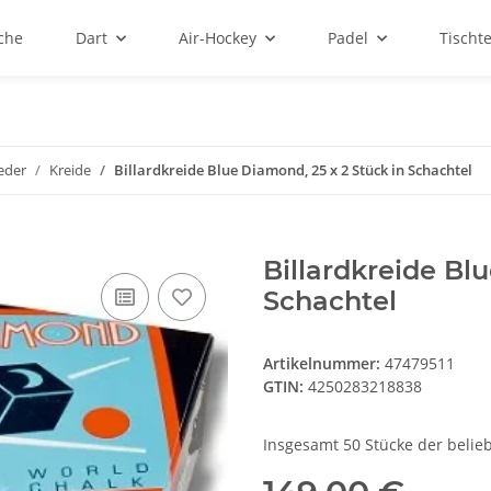
sche
Dart
Air-Hockey
Padel
Tischt
eder
Kreide
Billardkreide Blue Diamond, 25 x 2 Stück in Schachtel
Billardkreide Bl
Schachtel
Artikelnummer:
47479511
GTIN:
4250283218838
Insgesamt 50 Stücke der belie