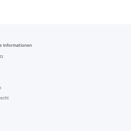
e Informationen
tz
m
recht