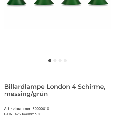
Billardlampe London 4 Schirme,
messing/grün
Artikelnummer:
30000618
GTIN:
4260440885926