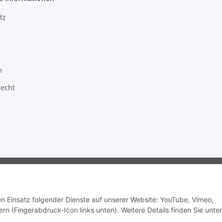
tz
m
recht
ragon GmbH - Robert-Bosch-Str. 63 - 46354 Südlohn
den Einsatz folgender Dienste auf unserer Website: YouTube, Vimeo,
rn (Fingerabdruck-Icon links unten). Weitere Details finden Sie unter