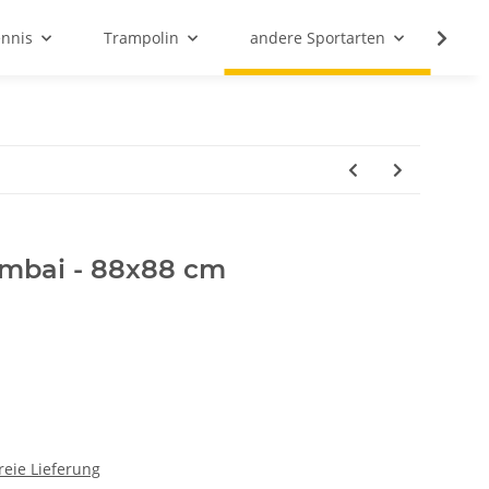
ennis
Trampolin
andere Sportarten
Son
mbai - 88x88 cm
reie Lieferung