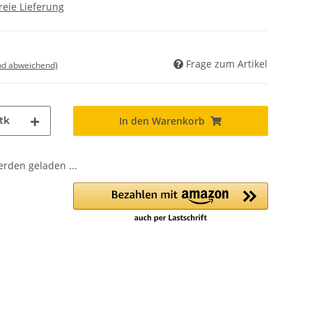
reie Lieferung
Frage zum Artikel
nd abweichend)
tk
In den Warenkorb
den geladen ...