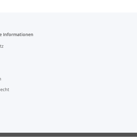
e Informationen
tz
m
recht