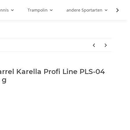
ennis
Trampolin
andere Sportarten
Son
rrel Karella Profi Line PLS-04
 g