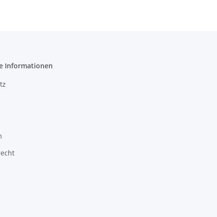
e Informationen
tz
m
recht