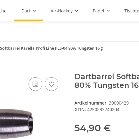
sche
Dart
Air-Hockey
Padel
Tischt
Softbarrel Karella Profi Line PLS-04 80% Tungsten 16 g
Dartbarrel Softba
80% Tungsten 16
Artikelnummer:
30000429
GTIN:
4250283240204
54,90 €