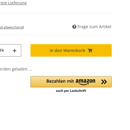
reie Lieferung
Frage zum Artikel
nd abweichend)
tk
In den Warenkorb
den geladen ...