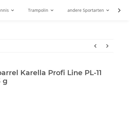
ennis
Trampolin
andere Sportarten
Son
arrel Karella Profi Line PL-11
 g