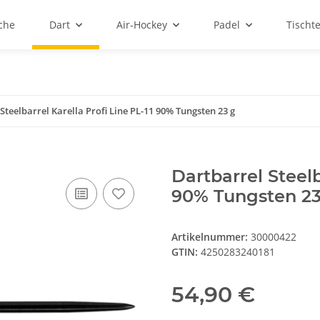
sche
Dart
Air-Hockey
Padel
Tischt
Steelbarrel Karella Profi Line PL-11 90% Tungsten 23 g
Dartbarrel Steelb
90% Tungsten 23
Artikelnummer:
30000422
GTIN:
4250283240181
54,90 €