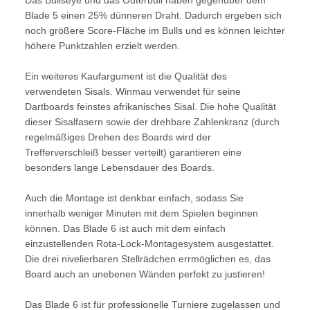
Das Bullseye und das Outerbull haben gegenüber dem
Blade 5 einen 25% dünneren Draht. Dadurch ergeben sich
noch größere Score-Fläche im Bulls und es können leichter
höhere Punktzahlen erzielt werden.
Ein weiteres Kaufargument ist die Qualität des
verwendeten Sisals. Winmau verwendet für seine
Dartboards feinstes afrikanisches Sisal. Die hohe Qualität
dieser Sisalfasern sowie der drehbare Zahlenkranz (durch
regelmäßiges Drehen des Boards wird der
Trefferverschleiß besser verteilt) garantieren eine
besonders lange Lebensdauer des Boards.
Auch die Montage ist denkbar einfach, sodass Sie
innerhalb weniger Minuten mit dem Spielen beginnen
können. Das Blade 6 ist auch mit dem einfach
einzustellenden Rota-Lock-Montagesystem ausgestattet.
Die drei nivelierbaren Stellrädchen errmöglichen es, das
Board auch an unebenen Wänden perfekt zu justieren!
Das Blade 6 ist für professionelle Turniere zugelassen und