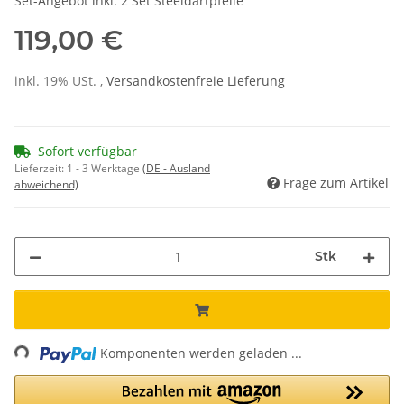
Set-Angebot inkl. 2 Set Steeldartpfeile
119,00 €
inkl. 19% USt. ,
Versandkostenfreie Lieferung
Sofort verfügbar
Lieferzeit:
1 - 3 Werktage
(DE - Ausland
Frage zum Artikel
abweichend)
Stk
ng...
Komponenten werden geladen ...