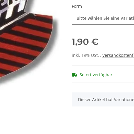
Form
Bitte wählen Sie eine Variat
1,90 €
inkl. 19% USt. ,
Versandkostenf
Sofort verfügbar
x
Dieser Artikel hat Variatio