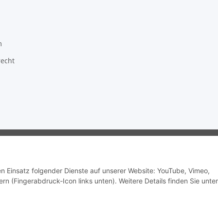
m
recht
ragon GmbH - Robert-Bosch-Str. 63 - 46354 Südlohn
den Einsatz folgender Dienste auf unserer Website: YouTube, Vimeo,
rn (Fingerabdruck-Icon links unten). Weitere Details finden Sie unter