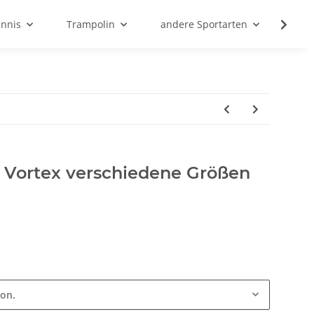
ennis
Trampolin
andere Sportarten
Son
ly Vortex verschiedene Größen
ion.