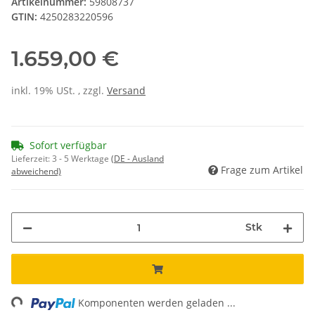
Artikelnummer:
59808737
GTIN:
4250283220596
1.659,00 €
inkl. 19% USt. , zzgl.
Versand
Sofort verfügbar
Lieferzeit:
3 - 5 Werktage
(DE - Ausland
Frage zum Artikel
abweichend)
Stk
ng...
Komponenten werden geladen ...