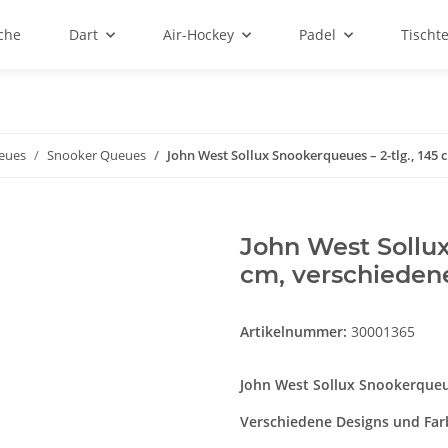
sche
Dart
Air-Hockey
Padel
Tischt
ueues
Snooker Queues
John West Sollux Snookerqueues – 2-tlg., 145 
John West Sollux
cm, verschieden
Artikelnummer:
30001365
John West Sollux Snookerqueue
Verschiedene Designs und Farben