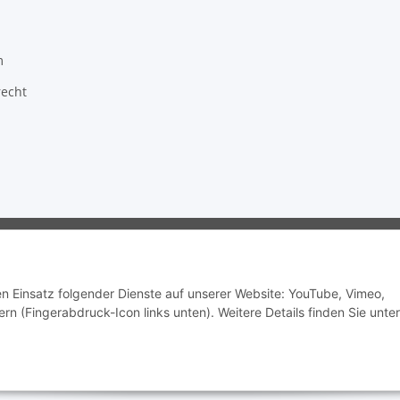
m
recht
ragon GmbH - Robert-Bosch-Str. 63 - 46354 Südlohn
den Einsatz folgender Dienste auf unserer Website: YouTube, Vimeo,
rn (Fingerabdruck-Icon links unten). Weitere Details finden Sie unter