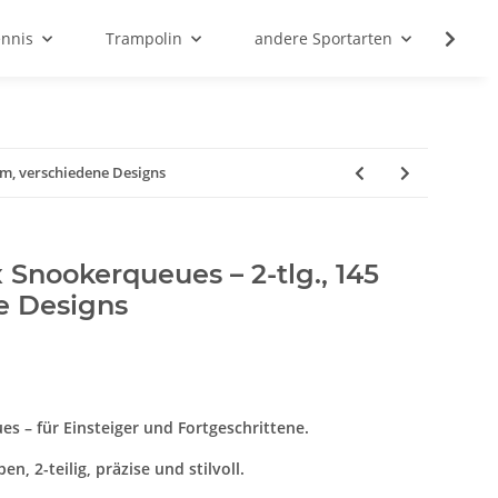
ennis
Trampolin
andere Sportarten
Son
cm, verschiedene Designs
 Snookerqueues – 2-tlg., 145
e Designs
s – für Einsteiger und Fortgeschrittene.
, 2-teilig, präzise und stilvoll.