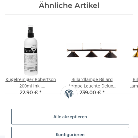
Ähnliche Artikel
Kugelreiniger Robertson
Billardlampe Billard
Bi
200ml inkl.
Lampe Leuchte Deluxe
Lam
Mikrofasertuch
Kunstleder Schwarz
22,90 €
*
239,00 €
*
11,45 € pro 100 ml
Alle akzeptieren
Konfigurieren