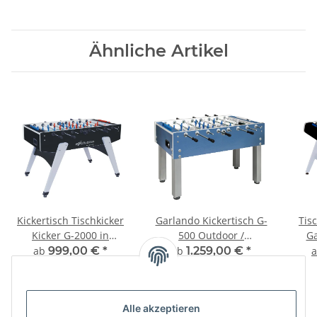
Ähnliche Artikel
Kickertisch Tischkicker
Garlando Kickertisch G-
Tis
Kicker G-2000 in
500 Outdoor /
Ga
verschiedenen
Weatherproof
ab
999,00 €
*
ab
1.259,00 €
*
Ausführungen
Alle akzeptieren