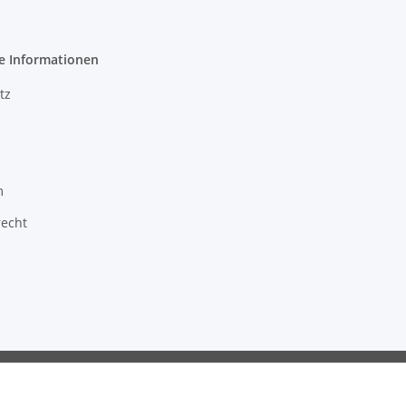
e Informationen
tz
m
recht
ragon GmbH - Robert-Bosch-Str. 63 - 46354 Südlohn