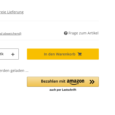
reie Lieferung
Frage zum Artikel
nd abweichend)
tk
In den Warenkorb
den geladen ...