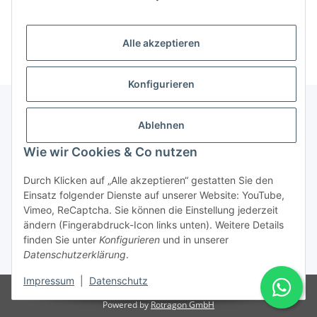
Alle akzeptieren
Konfigurieren
Ablehnen
Informationen
Wie wir Cookies & Co nutzen
Gesetzliche Informationen
Durch Klicken auf „Alle akzeptieren“ gestatten Sie den
Einsatz folgender Dienste auf unserer Website: YouTube,
Vimeo, ReCaptcha. Sie können die Einstellung jederzeit
ändern (Fingerabdruck-Icon links unten). Weitere Details
Vertrag widerrufen
finden Sie unter
Konfigurieren
und in unserer
Datenschutzerklärung
.
* Alle Preise inkl. gesetzlicher USt., zzgl.
Versand
Impressum
|
Datenschutz
© Rotragon GmbH - Robert-Bosch-Str. 63 - 46354 Südlohn
Powered by
Rotragon GmbH