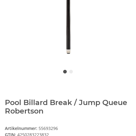
Pool Billard Break / Jump Queue
Robertson
Artikelnummer:
55693296
GTIN:
4250283223832