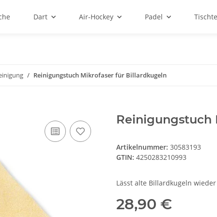
sche
Dart
Air-Hockey
Padel
Tischt
einigung
Reinigungstuch Mikrofaser für Billardkugeln
Reinigungstuch M
Artikelnummer:
30583193
GTIN:
4250283210993
Lässt alte Billardkugeln wiede
28,90 €