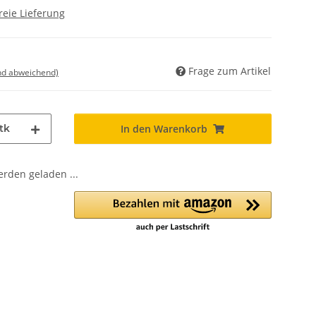
reie Lieferung
Frage zum Artikel
nd abweichend)
tk
In den Warenkorb
den geladen ...