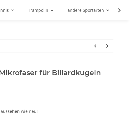
ennis
Trampolin
andere Sportarten
Son
ikrofaser für Billardkugeln
r aussehen wie neu!